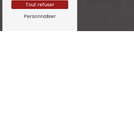
Tout refuser
Personnaliser
camping près de Guipry-
Messac
CAMPING À GUIPRY-MESSAC : DÉCOUVREZ LE
CAMPING DES DEUX MOULINS
Vous recherchez un camping paisible et
convivial pour passer vos vacances à Guipry-
Messac ? Découvrez le Camping des Deux
Moulins, situé à quelques kilomètres de la ville,
dans un cadre naturel et verdoyant.
EMPLACEMENT IDÉAL POUR UN SÉJOUR EN
PLEIN AIR