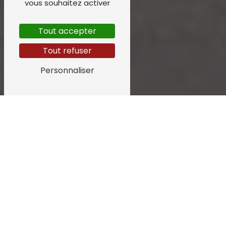
vous souhaitez activer
Tout accepter
Tout refuser
Personnaliser
hébergement près de Lohéac
HÉBERGEMENT À LOHÉAC : DÉCOUVREZ LE
CAMPING DES DEUX MOULINS
Situé à Lohéac, en plein cœur de la Bretagne,
le Camping des Deux Moulins est l'endroit idéal
pour un séjour en pleine nature. Que vous
soyez en famille, entre amis ou en couple,
notre établissement vous offre un cadre